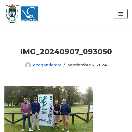
Saltar
al
contenido
IMG_20240907_093050
ecogondomar
septiembre 7, 2024