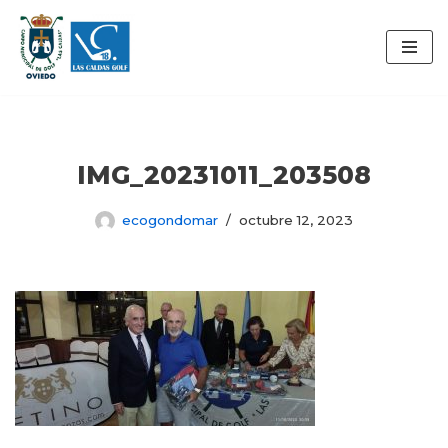
Saltar
al
contenido
IMG_20231011_203508
ecogondomar
octubre 12, 2023