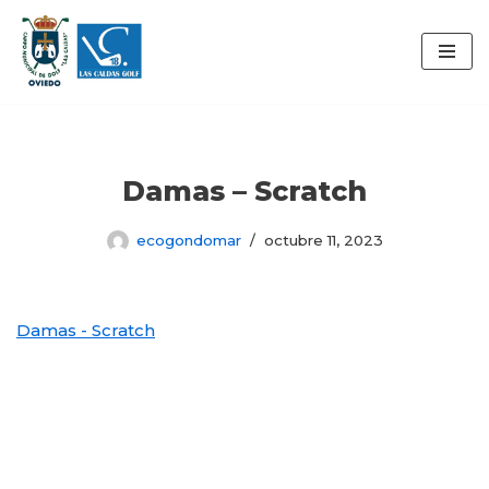
Saltar
al
contenido
Damas – Scratch
ecogondomar
octubre 11, 2023
Damas - Scratch