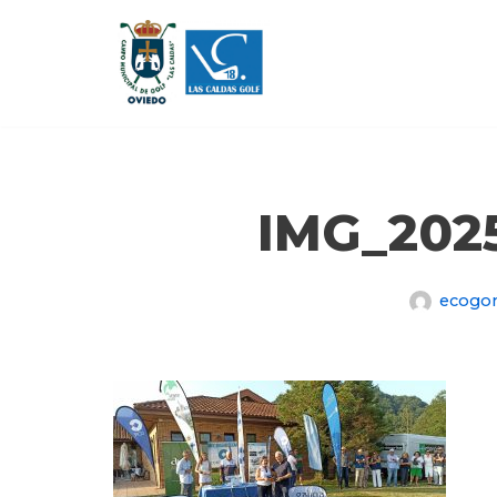
Saltar
al
contenido
IMG_202
ecogo