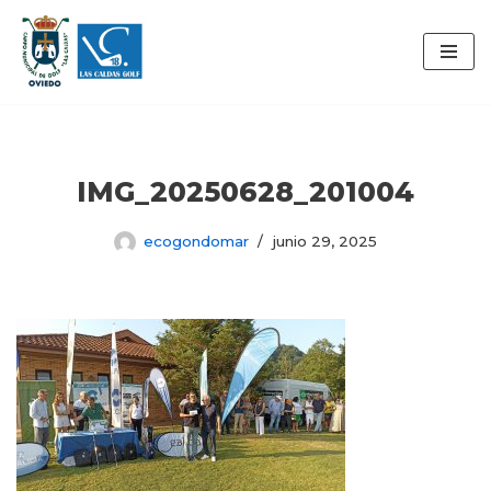
Saltar
al
contenido
IMG_20250628_201004
ecogondomar
junio 29, 2025