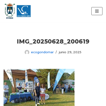
Saltar
al
contenido
IMG_20250628_200619
ecogondomar
junio 29, 2025