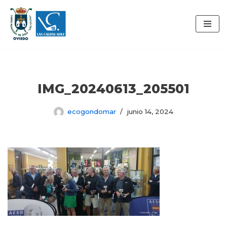
Saltar
al
contenido
IMG_20240613_205501
ecogondomar
junio 14, 2024