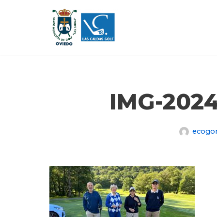
Saltar
al
contenido
IMG-202
ecogo