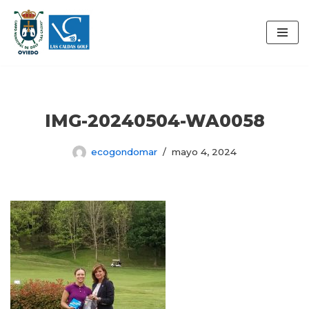
Saltar
al
contenido
IMG-20240504-WA0058
ecogondomar
mayo 4, 2024