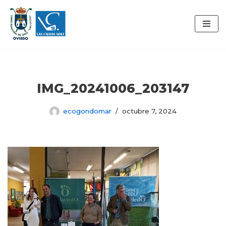
Saltar
al
contenido
IMG_20241006_203147
ecogondomar
octubre 7, 2024