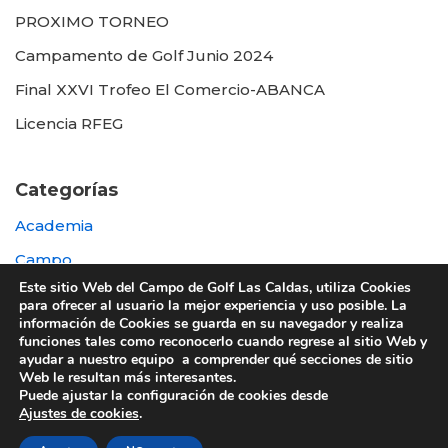
PROXIMO TORNEO
Campamento de Golf Junio 2024
Final XXVI Trofeo El Comercio-ABANCA
Licencia RFEG
Categorías
Academia
Campo
Este sitio Web del Campo de Golf Las Caldas, utiliza Cookies
Destacada
para ofrecer al usuario la mejor experiencia y uso posible. La
información de Cookies se guarda en su navegador y realiza
Otras
funciones tales como reconocerlo cuando regrese al sitio Web y
ayudar a nuestro equipo a comprender qué secciones de sitio
Web le resultan más interesantes.
Puede ajustar la configuración de cookies desde
Ajustes de cookies
.
© 2022 UTE GOLF LAS CALDAS -
Política de