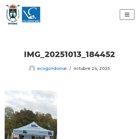
Saltar
al
contenido
IMG_20251013_184452
ecogondomar
octubre 24, 2025