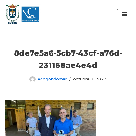
Saltar
al
contenido
8de7e5a6-5cb7-43cf-a76d-
231168ae4e4d
ecogondomar
octubre 2, 2023