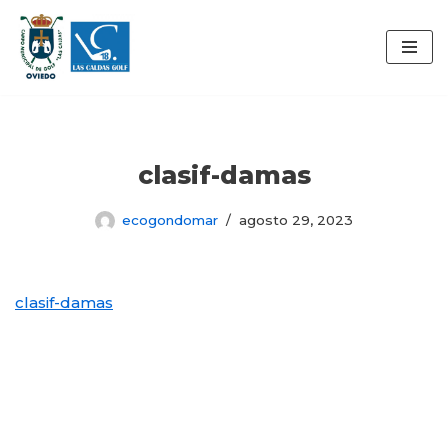
Saltar
al
contenido
clasif-damas
ecogondomar
agosto 29, 2023
clasif-damas