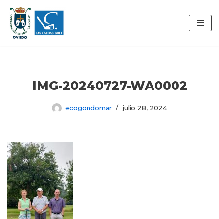
Saltar
al
contenido
IMG-20240727-WA0002
ecogondomar
julio 28, 2024