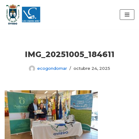
Saltar
al
contenido
IMG_20251005_184611
ecogondomar
octubre 24, 2025