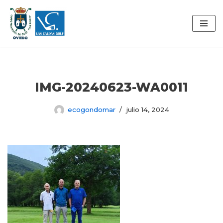
Saltar
al
contenido
IMG-20240623-WA0011
ecogondomar
julio 14, 2024