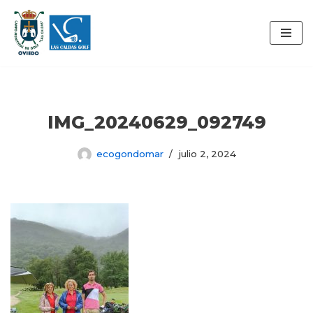
Saltar
al
contenido
IMG_20240629_092749
ecogondomar
julio 2, 2024