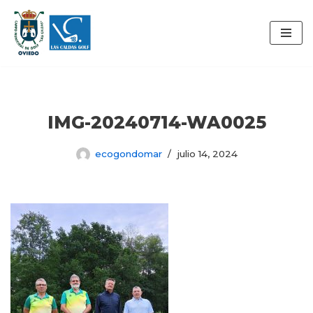
Saltar
al
contenido
IMG-20240714-WA0025
ecogondomar
julio 14, 2024