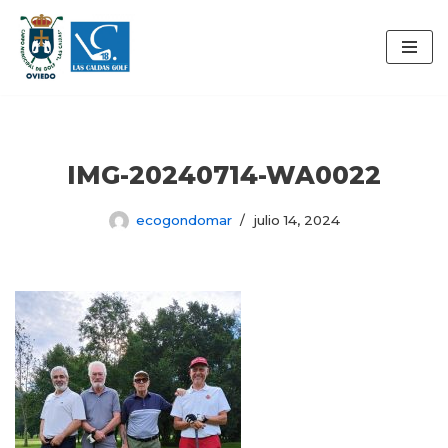
Saltar
al
contenido
IMG-20240714-WA0022
ecogondomar
julio 14, 2024