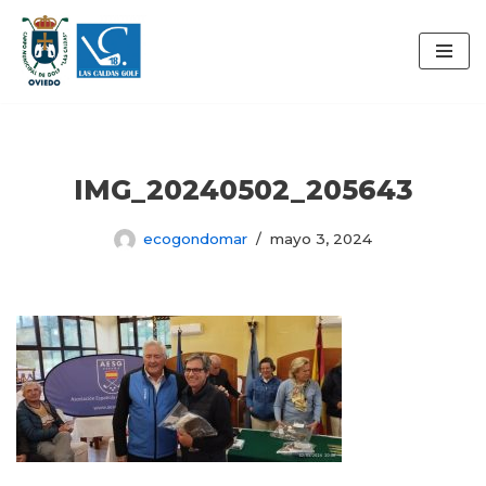
Saltar
al
contenido
IMG_20240502_205643
ecogondomar
mayo 3, 2024