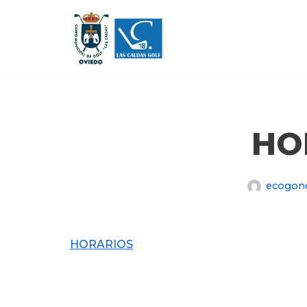
Saltar
al
contenido
HO
ecogon
HORARIOS