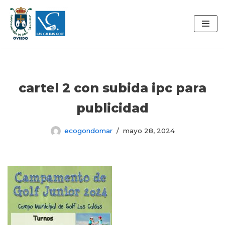
Saltar
al
contenido
cartel 2 con subida ipc para
publicidad
ecogondomar
mayo 28, 2024