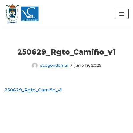
Saltar
al
contenido
250629_Rgto_Camiño_v1
ecogondomar
junio 19, 2025
250629_Rgto_Camiño_v1