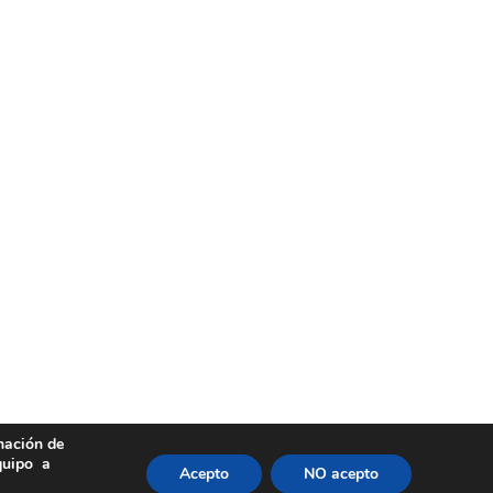
rmación de
quipo a
Acepto
NO acepto