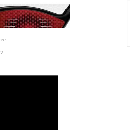
bre.
2.